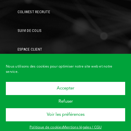
COLIWEST RECRUTE
SUIVI DE COLIS
ESPACE CLIENT
Nous utilisons des cookies pour optimiser notre site web et notre
service.
Accepter
Demandez un
devis
Refuser
© COLIWEST • Tous droits
Retour haut de page
réservés •
Mentions légales /
CGU
•
Politique de cookies
Voir les préférences
Demandez à
être rappelé
!
Design et développement :
Astraga
Politique de cookies
Mentions légales / CGU