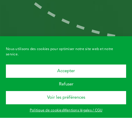
Nous utilisons des cookies pour optimiser notre site web et notre
service.
Accepter
Demandez un
devis
Refuser
Voir les préférences
Demandez à
être rappelé
!
Politique de cookies
Mentions légales / CGU