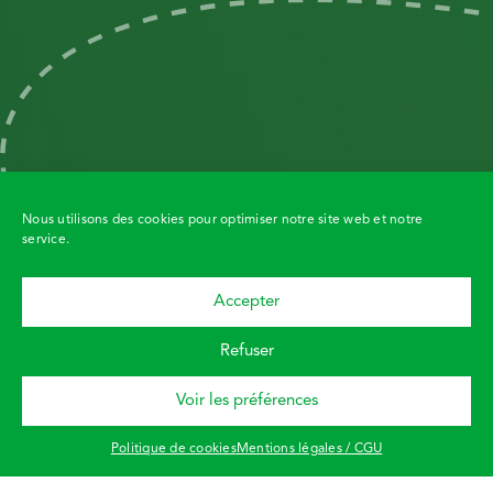
Nous utilisons des cookies pour optimiser notre site web et notre
service.
Accepter
Demandez un
devis
Refuser
Voir les préférences
Demandez à
être rappelé
!
Politique de cookies
Mentions légales / CGU