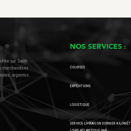
NOS SERVICES :
mètre sur Saint-
COURSES
os marchandises
onales, urgentes…
EXPÉDITIONS
LOGISTIQUE
SERVICE LIVRAISON DERNIER KILOMÈ
LOIRE-ATLANTIQUE (44)