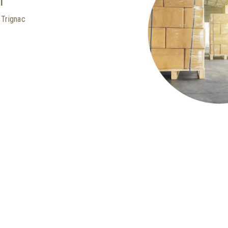
l
 Trignac