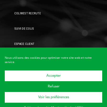
COLIWEST RECRUTE
SUIVI DE COLIS
ESPACE CLIENT
Nous utilisons des cookies pour optimiser notre site web et notre
service.
Accepter
Demandez un
devis
Refuser
© COLIWEST • Tous droits
Retour haut de page
réservés •
Mentions légales /
CGU
•
Politique de cookies
Voir les préférences
Demandez à
être rappelé
!
Design et développement :
Astraga